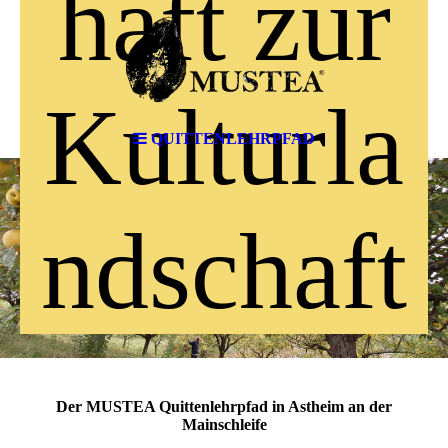
haft zur
Kulturla
QUITTENLEHRPFAD
ndschaft
Der MUSTEA Quittenlehrpfad in Astheim an der
Mainschleife