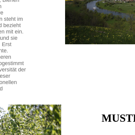
, Bienen
n
re
n steht im
 bezieht
n mit ein.
 und sie
 Erst
hte.
seren
abgestimmt
ersität der
ieser
onellen
nd
MUSTEA